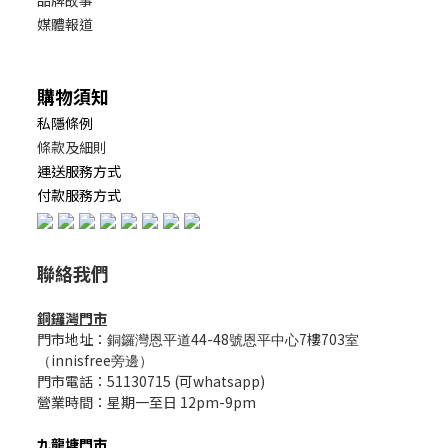
品牌故事
媒體報道
購物須知
私隱條例
條款及細則
運送服務方式
付款服務方式
聯絡我們
銅鑼灣門市
門市地址：
44-48
7樓703
銅鑼灣恩平道
號恩平中心
室
innisfree
（
旁邊）
門市電話：51130715 (可whatsapp)
營業時間：星期一至日 12pm-9pm
九龍塘門市