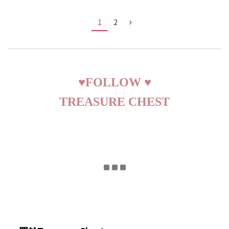
1
2
♥
FOLLOW
♥
TREASURE CHEST