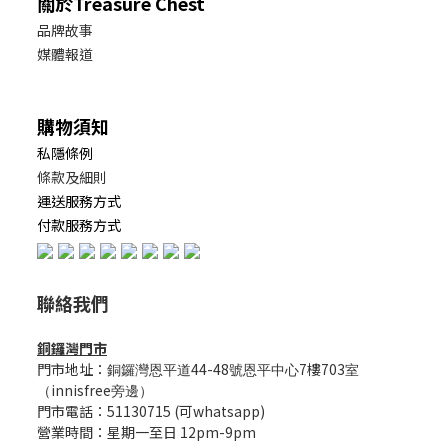
關於Treasure Chest
品牌故事
媒體報道
購物須知
私隱條例
條款及細則
運送服務方式
付款服務方式
聯絡我們
銅鑼灣門市
門市地址：
44-48
7樓703
銅鑼灣恩平道
號恩平中心
室
innisfree
（
旁邊）
門市電話：51130715 (可whatsapp)
營業時間：星期一至日 12pm-9pm