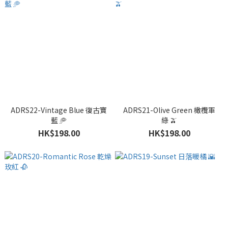
ADRS22-Vintage Blue 復古寶
ADRS21-Olive Green 橄欖軍
藍 🥏
綠 🫒
HK$198.00
HK$198.00