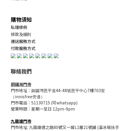
購物須知
私隱條例
條款及細則
運送服務方式
付款服務方式
聯絡我們
銅鑼灣門市
門市地址：
44-48
7樓703
銅鑼灣恩平道
號恩平中心
室
innisfree
（
旁邊）
門市電話：51130715 (可whatsapp)
營業時間：星期一至日 12pm-9pm
九龍塘門市
門市地址: 九龍塘達之路80號又一城L1層21號舖 (溜冰場扶手