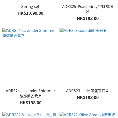
Spring set
ADRS25-Peach Gray 蜜桃灰粉
🍑
HK$1,099.00
HK$198.00
ADRS24-Lavender Shimmer
ADRS23-Jade 翠藍玉石🍵
馥郁薰衣紫☂️
HK$198.00
HK$198.00