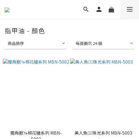
指甲油 - 顏色
商品排序
每頁顯示 24 個
獨角獸🦄️棉花糖系列 MBN-
美人魚🧜‍♀️珠光系列 MBN-5003