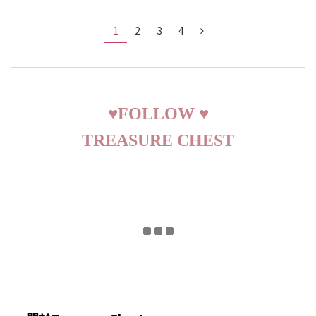
1
2
3
4
♥
FOLLOW
♥
TREASURE CHEST