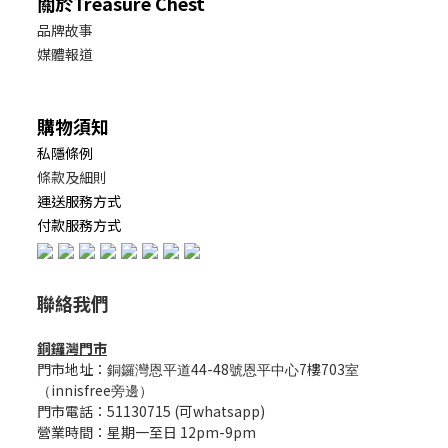
關於Treasure Chest
品牌故事
媒體報道
購物須知
私隱條例
條款及細則
運送服務方式
付款服務方式
聯絡我們
銅鑼灣門市
門市地址：
44-48
7樓703
銅鑼灣恩平道
號恩平中心
室
innisfree
（
旁邊）
門市電話：51130715 (可whatsapp)
營業時間：星期一至日 12pm-9pm