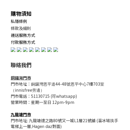
購物須知
私隱條例
條款及細則
運送服務方式
付款服務方式
聯絡我們
銅鑼灣門市
門市地址：
44-48
7樓703
銅鑼灣恩平道
號恩平中心
室
innisfree
（
旁邊）
門市電話：51130715 (可whatsapp)
營業時間：星期一至日 12pm-9pm
九龍塘門市
門市地址: 九龍塘達之路80號又一城L1層21號舖 (溜冰場扶手
電梯上一層
,Hagen daz
對面
)