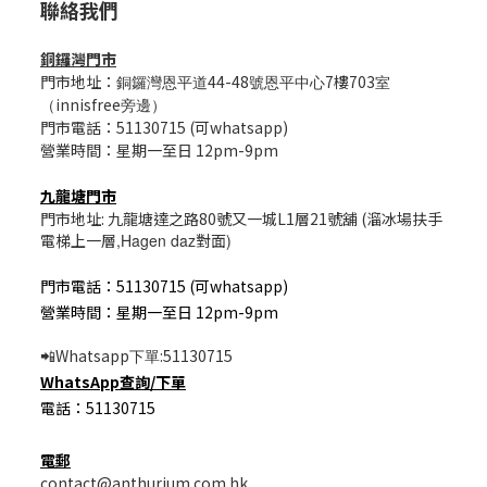
聯絡我們
銅鑼灣門市
門市地址：
44-48
7樓703
銅鑼灣恩平道
號恩平中心
室
innisfree
（
旁邊）
門市電話：51130715 (可whatsapp)
營業時間：星期一至日 12pm-9pm
九龍塘門市
門市地址: 九龍塘達之路80號又一城L1層21號舖 (溜冰場扶手
電梯上一層
,Hagen daz
對面
)
門市電話：51130715 (可whatsapp)
營業時間：星期一至日 12pm-9pm
Whatsapp
:51130715
📲
下單
WhatsApp
查詢/
下單
電話：51130715
電郵
contact@anthurium.com.hk