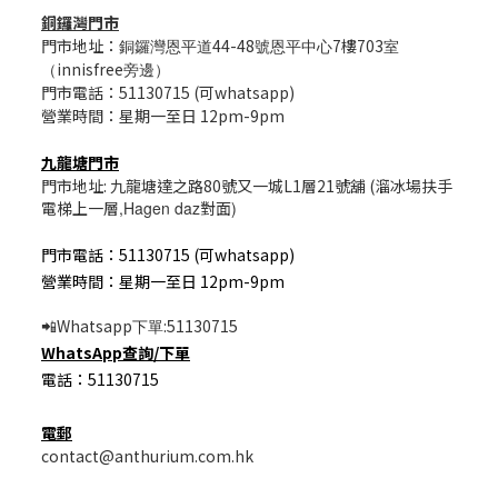
銅鑼灣門市
門市地址：
44-48
7樓703
銅鑼灣恩平道
號恩平中心
室
innisfree
（
旁邊）
門市電話：51130715 (可whatsapp)
營業時間：星期一至日 12pm-9pm
九龍塘門市
門市地址: 九龍塘達之路80號又一城L1層21號舖 (溜冰場扶手
電梯上一層
,Hagen daz
對面
)
門市電話：51130715 (可whatsapp)
營業時間：星期一至日 12pm-9pm
Whatsapp
:51130715
📲
下單
WhatsApp
查詢/
下單
電話：51130715
電郵
contact@anthurium.com.hk