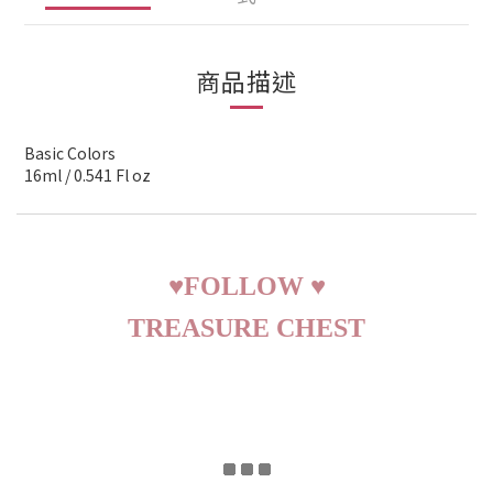
商品描述
Basic Colors
16ml / 0.541 Fl oz
♥
FOLLOW
♥
TREASURE CHEST