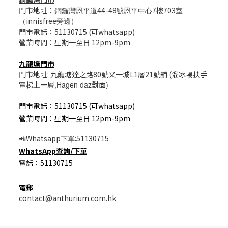
門市地址：
44-48
7樓703
銅鑼灣恩平道
號恩平中心
室
innisfree
（
旁邊）
門市電話：51130715 (可whatsapp)
營業時間：星期一至日 12pm-9pm
九龍塘門市
門市地址: 九龍塘達之路80號又一城L1層21號舖 (溜冰場扶手
電梯上一層
,Hagen daz
對面
)
門市電話：51130715 (可whatsapp)
營業時間：星期一至日 12pm-9pm
Whatsapp
:51130715
📲
下單
WhatsApp
查詢/
下單
電話：51130715
電郵
contact@anthurium.com.hk