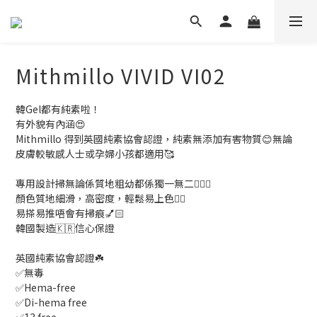
Mithmillo VIVID VI02
韓Gel都有純素啦！
有外貌有內涵😍
Mithmillo 得到英國純素協會認證，純素無添加有害物質😊無論
皮膚較敏感人士或孕婦小孩都適用🥰
專用設計掃無論係質地粗幼都係獨一無二🙋🏻‍♀️
顏色質地細滑，高密度，輕鬆易上色👍🏻
易搽易推唔會有掃痕💅🏻
韓國製造🇰🇷信心保證
英國純素協會認證☘️
✅無毒
✅Hema-free
✅Di-hema free