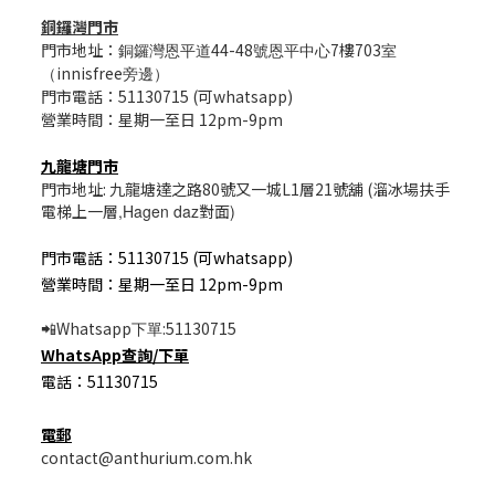
銅鑼灣門市
門市地址：
44-48
7樓703
銅鑼灣恩平道
號恩平中心
室
innisfree
（
旁邊）
門市電話：51130715 (可whatsapp)
營業時間：星期一至日 12pm-9pm
九龍塘門市
門市地址: 九龍塘達之路80號又一城L1層21號舖 (溜冰場扶手
電梯上一層
,Hagen daz
對面
)
門市電話：51130715 (可whatsapp)
營業時間：星期一至日 12pm-9pm
Whatsapp
:51130715
📲
下單
WhatsApp
查詢/
下單
電話：51130715
電郵
contact@anthurium.com.hk