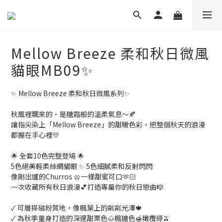
Mellow Breeze 柔和秋日微風
貓眼MB09✨
✨ Mellow Breeze 柔和秋日微風系列✨
秋風裡飄來的，是糖霜般的溫柔氣息～🍂
讓指尖染上「Mellow Breeze」的甜暖色彩，把整個秋天的浪漫
都握在手心裡💛
🌟 全套10色完整登場 🌟
5色絕美輕柔絲綢貓眼 ✨ 5色細膩柔和反射閃閃
像剛出爐的Churros 🥨一樣甜蜜可口🫶🏻
一次收藏所有秋日浪漫💕打造專屬你的秋日戀曲🎼
✓ 可層搽磁粉質地，像楓葉上的粼粼光澤🍁
✓ 為秋季量身打造的深邃甜栗色🌰楓糖色🍯橄欖綠🫒