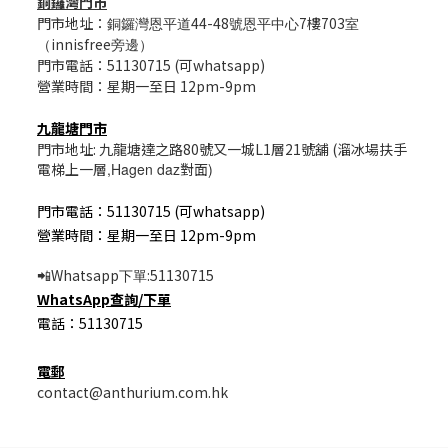
銅鑼灣門市
門市地址：
44-48
7樓703
銅鑼灣恩平道
號恩平中心
室
innisfree
（
旁邊）
門市電話：51130715 (可whatsapp)
營業時間：星期一至日 12pm-9pm
九龍塘門市
門市地址: 九龍塘達之路80號又一城L1層21號舖 (溜冰場扶手
電梯上一層
,Hagen daz
對面
)
門市電話：51130715 (可whatsapp)
營業時間：星期一至日 12pm-9pm
Whatsapp
:51130715
📲
下單
WhatsApp
查詢/
下單
電話：51130715
電郵
contact@anthurium.com.hk