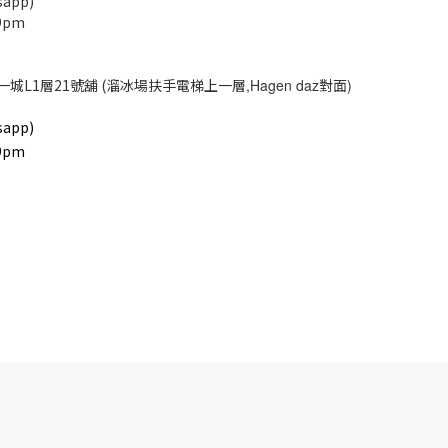
app)
9pm
一城L1層21號舖 (溜冰場扶手電梯上一層
,Hagen daz
對面
)
app)
9pm