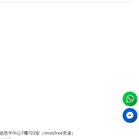
7樓703
innisfree
號恩平中心
室（
旁邊）