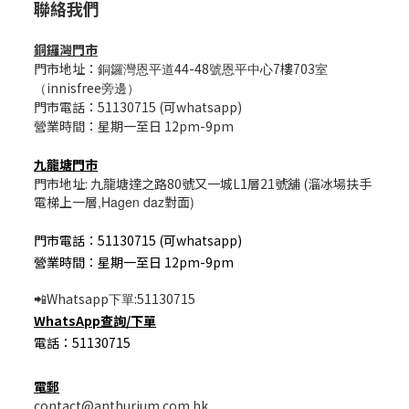
聯絡我們
銅鑼灣門市
門市地址：
44-48
7樓703
銅鑼灣恩平道
號恩平中心
室
innisfree
（
旁邊）
門市電話：51130715 (可whatsapp)
營業時間：星期一至日 12pm-9pm
九龍塘門市
門市地址: 九龍塘達之路80號又一城L1層21號舖 (溜冰場扶手
電梯上一層
,Hagen daz
對面
)
門市電話：51130715 (可whatsapp)
營業時間：星期一至日 12pm-9pm
Whatsapp
:51130715
📲
下單
WhatsApp
查詢/
下單
電話：51130715
電郵
contact@anthurium.com.hk