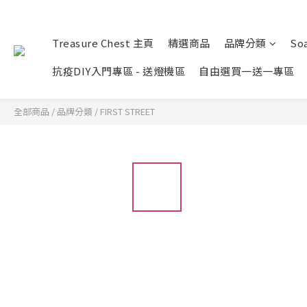
Treasure Chest 主頁
精選商品
品牌分類
Soa
抗疫DIY入門專區 - 送燈機區
自由選買一送一專區
全部商品
/
品牌分類
/
FIRST STREET