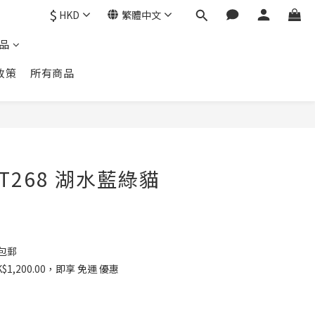
$
HKD
繁體中文
品
政策
所有商品
GST268 湖水藍綠貓
 包郵
1,200.00，即享 免運 優惠