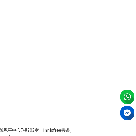
7樓703
innisfree
號恩平中心
室（
旁邊）