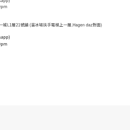
app)
9pm
一城L1層21號舖 (溜冰場扶手電梯上一層
,Hagen daz
對面
)
app)
9pm