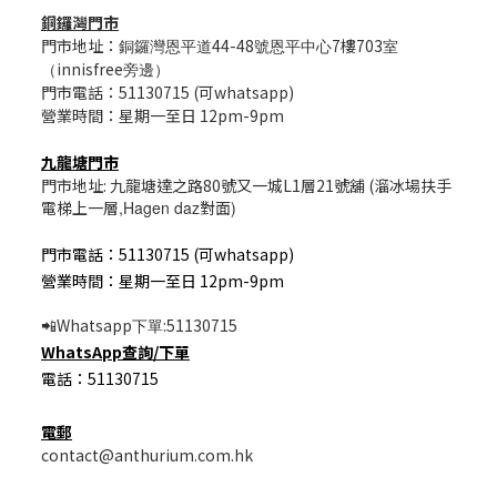
銅鑼灣門市
門市地址：
44-48
7樓703
銅鑼灣恩平道
號恩平中心
室
innisfree
（
旁邊）
門市電話：51130715 (可whatsapp)
營業時間：星期一至日 12pm-9pm
九龍塘門市
門市地址: 九龍塘達之路80號又一城L1層21號舖 (溜冰場扶手
電梯上一層
,Hagen daz
對面
)
門市電話：51130715 (可whatsapp)
營業時間：星期一至日 12pm-9pm
Whatsapp
:51130715
📲
下單
WhatsApp
查詢/
下單
電話：51130715
電郵
contact@anthurium.com.hk