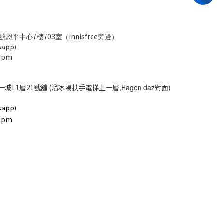
7樓703
innisfree
號恩平中心
室（
旁邊）
app)
9pm
一城L1層21號舖 (溜冰場扶手電梯上一層
,Hagen daz
對面
)
app)
9pm