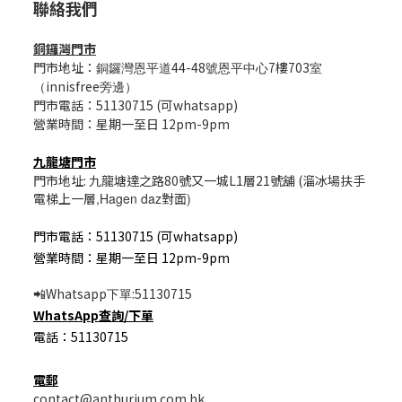
聯絡我們
銅鑼灣門市
門市地址：
44-48
7樓703
銅鑼灣恩平道
號恩平中心
室
innisfree
（
旁邊）
門市電話：51130715 (可whatsapp)
營業時間：星期一至日 12pm-9pm
九龍塘門市
門市地址: 九龍塘達之路80號又一城L1層21號舖 (溜冰場扶手
電梯上一層
,Hagen daz
對面
)
門市電話：51130715 (可whatsapp)
營業時間：星期一至日 12pm-9pm
Whatsapp
:51130715
📲
下單
WhatsApp
查詢/
下單
電話：51130715
電郵
contact@anthurium.com.hk