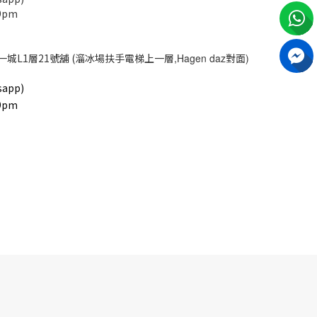
9pm
一城L1層21號舖 (溜冰場扶手電梯上一層
,Hagen daz
對面
)
app)
9pm