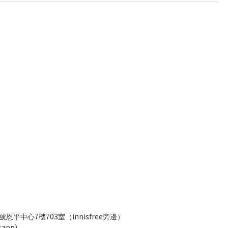
7樓703
innisfree
號恩平中心
室（
旁邊）
app)